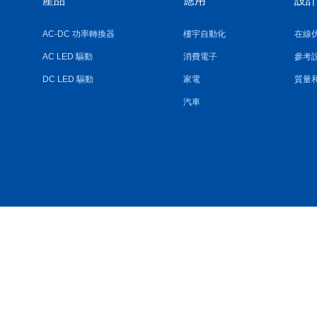
產品
應用
設計
AC-DC 功率轉換器
樓宇自動化
在線
AC LED 驅動
消費電子
參考
DC LED 驅動
家電
質量
汽車