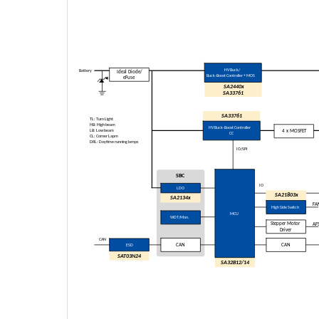
HV Buck/
Battery
Ideal Diode/
Buck
-Boost Controller + MOS
eFuse
SA2440x
SA
33761
SA33761
TL: Turn Light
HB: High beam
HV Buck-Boost Controller
LB: Low beam
4 x MOSFET
CC
CL: Corner Lapm
DRL: Daytime running lamps
IO/SPI
SBC
IO
LDO
SA21803x
SA2134x
FA
High Side Switch
MCU
WDT/Mon.
Stepper Motor
AF
Driver
CAN
ESD
CAN
CAN
SAT03N24
SA32B12/14