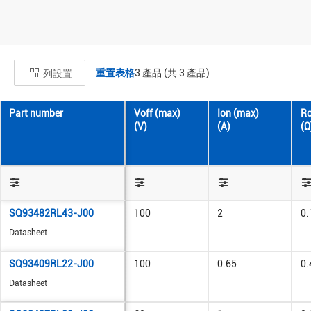
重置表格
3
產品 (共
3
產品)
列設置
Part number
Voff (max)
Ion (max)
Ro
(V)
(A)
(Ω
SQ93482RL43-J00
100
2
0.
Datasheet
SQ93409RL22-J00
100
0.65
0.
Datasheet