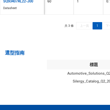
SQ93407RL22-J00
60
1
0.
Datasheet
共 3 條
上一頁
1
下
選型指南
標題
Automotive_Solutions_Q
Silergy_Catalog_Q2_2