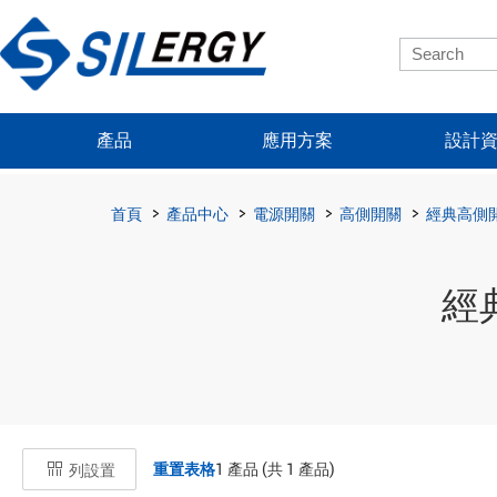
產品
應用方案
設計
首頁
產品中心
電源開關
高側開關
經典高側
經
重置表格
1
產品 (共
1
產品)
列設置