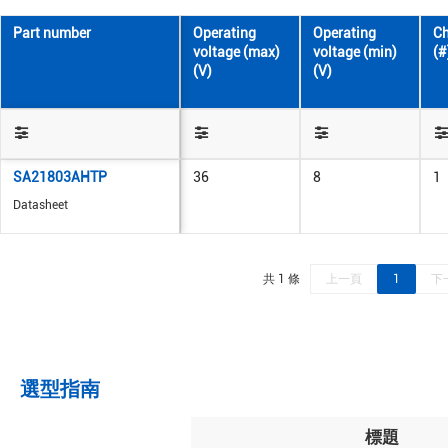
Part number
Operating
Operating
Ch
voltage (max)
voltage (min)
(#
(V)
(V)
SA21803AHTP
36
8
1
Datasheet
共 1 條
上一頁
1
下
選型指南
標題