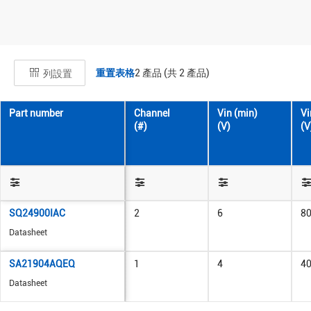
重置表格
2
產品 (共
2
產品)
列設置
Part number
Channel
Vin (min)
Vi
(#)
(V)
(V
SQ24900IAC
2
6
8
Datasheet
SA21904AQEQ
1
4
4
Datasheet