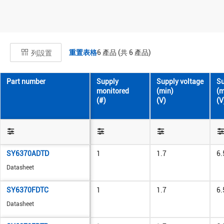
重置表格
6
產品 (共
6
產品)
列設置
Part number
Supply
Supply voltage
Su
monitored
(min)
(m
(#)
(V)
(V
SY6370ADTD
1
1.7
6.
Datasheet
SY6370FDTC
1
1.7
6.
Datasheet