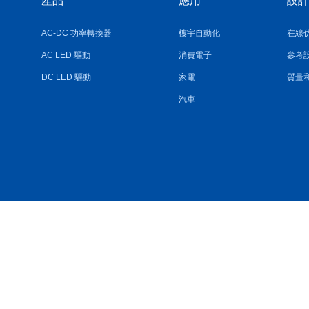
產品
應用
設計
AC-DC 功率轉換器
樓宇自動化
在線
AC LED 驅動
消費電子
參考
DC LED 驅動
家電
質量
汽車